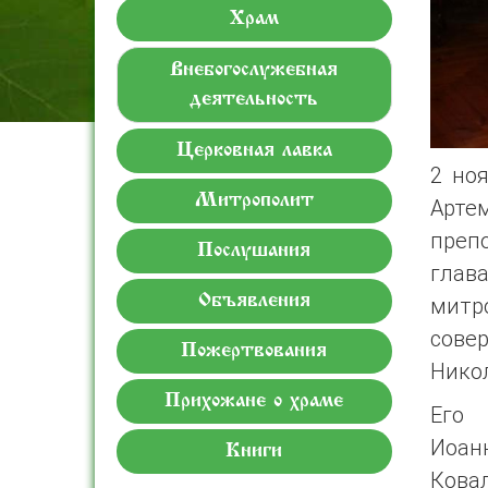
Храм
Внебогослужебная
деятельность
Церковная лавка
2 но
Митрополит
Арт
преп
Послушания
глав
Объявления
митр
сове
Пожертвования
Нико
Прихожане о храме
Его 
Иоан
Книги
Ковал