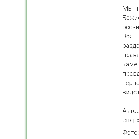
Мы н
Божие
осозн
Вся 
разд
прав
каме
прав
терпе
виде
Авто
епар
Фото