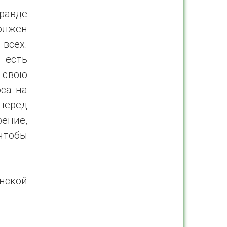
равде
должен
 всех.
 есть
 свою
са на
перед
ение,
 чтобы
нской