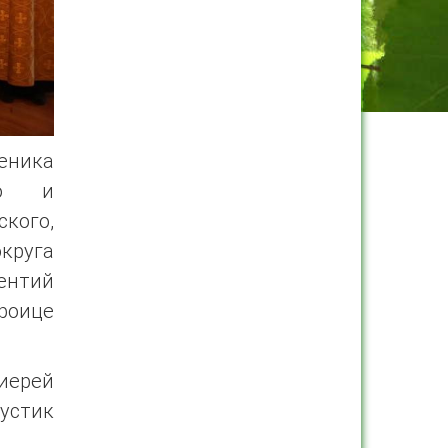
еника
го и
кого,
круга
ентий
роице
иерей
устик
.