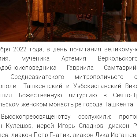
ября 2022 года, в день почитания великомуч
емия, мученика Артемия Веркольско
одобноисповедника Гавриила Самтаврийс
а Среднеазиатского митрополичьего о
ополит Ташкентский и Узбекистанский Вик
ршил Божественную литургию в Свято-Т
льском женском монастыре города Ташкента.
Высокопреосвященству сослужили: прото
н Кулешов, иерей Игорь Сладков, диакон Р
ев, диакон Петр Гнатик, диакон Лука Иргашев