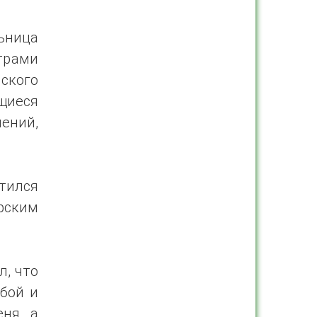
ьница
трами
ского
щиеся
ений,
тился
рским
л, что
обой и
ня, а