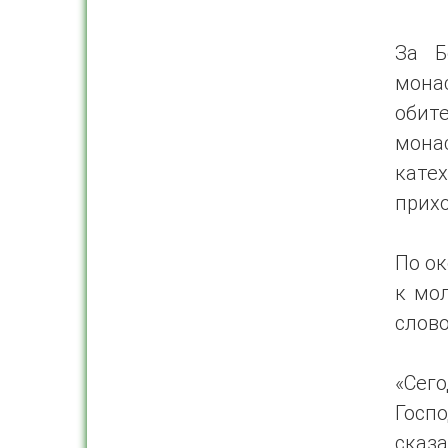
За Б
мона
обит
мона
кате
прих
По о
к мо
слово
«Сего
Госпо
сказ