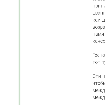
прин
Еван
как д
возр
памя
качес
Госпо
тот п
Эти 
чтоб
межд
межд