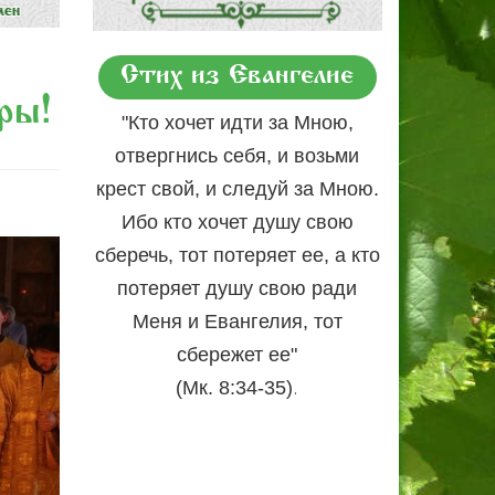
Стих из Евангелие
ры!
"Кто хочет идти за Мною,
отвергнись себя, и возьми
крест свой, и следуй за Мною.
Ибо кто хочет душу свою
сберечь, тот потеряет ее, а кто
потеряет душу свою ради
Меня и Евангелия, тот
сбережет ее"
.
(Мк. 8:34-35)