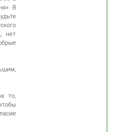
я». В
удьте
тского
, нет
обрые
льшим,
а то,
чтобы
ласие