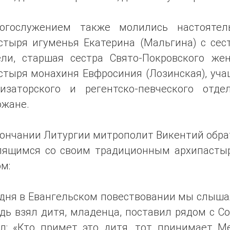
огослужением также молились настоятел
стыря игуменья Екатерина (Мальгина) с сес
ели, старшая сестра Свято-Покровского жен
стыря монахиня Евфросиния (Лозинская), уча
хизаторского и регентско-певческого отдел
ожане.
кончании Литургии митрополит Викентий обра
лящимся со своим традиционным архипасты
м:
дня в Евангельском повествовании мы слыша
дь взял дитя, младенца, поставил рядом с С
ал: «Кто примет это дитя, тот принимает Ме