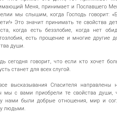
имающий Меня, принимает и Пославшего Мен
гелии мы слышим, когда Господь говорит: «Б
ети!» Это значит принимать те свойства де
аста, когда есть беззлобие, когда нет обид
тозлобия, есть прощение и многие другие д
тва души.
дь сегодня говорит, что если кто хочет бо
усть станет для всех слугой.
все высказывания Спасителя направлены н
ы мы с вами приобрели те свойства души, 
у нами были добрые отношения, мир и сог
у людьми.