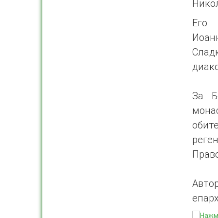
Нико
Его 
Иоанн
Слад
диак
За Б
мона
обит
реге
Прав
Авто
епар