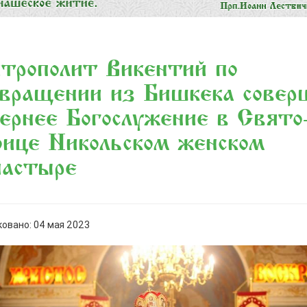
трополит Викентий по
вращении из Бишкека совер
ернее Богослужение в Свято
ице Никольском женском
настыре
овано: 04 мая 2023