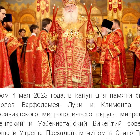
ром 4 мая 2023 года, в канун дня памяти с
толов Варфоломея, Луки и Климента, 
неазиатского митрополичьего округа митро
ентский и Узбекистанский Викентий сов
рню и Утреню Пасхальным чином в Свято-Т