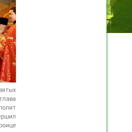
вятых
глава
полит
ершил
роице