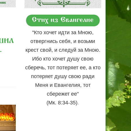
Стих из Евангелие
"Кто хочет идти за Мною,
шил
отвергнись себя, и возьми
-
крест свой, и следуй за Мною.
Ибо кто хочет душу свою
сберечь, тот потеряет ее, а кто
потеряет душу свою ради
Меня и Евангелия, тот
сбережет ее"
.
(Мк. 8:34-35)