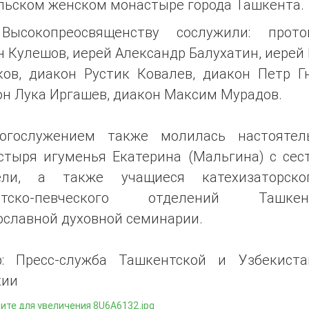
льском женском монастыре города Ташкента.
Высокопреосвященству сослужили: прото
 Кулешов, иерей Александр Балухатин, иерей
ков, диакон Рустик Ковалев, диакон Петр Гн
он Лука Иргашев, диакон Максим Мурадов.
огослужением также молилась настоятел
стыря игуменья Екатерина (Мальгина) с сес
ели, а также учащиеся катехизаторск
нтско-певческого отделений Ташкен
ославной духовной семинарии.
р: Пресс-служба Ташкентской и Узбекиста
хии