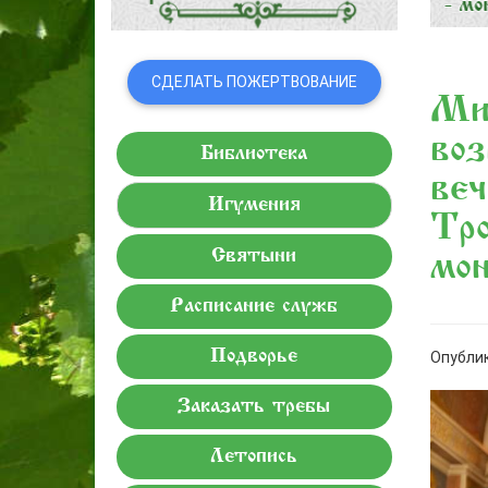
СДЕЛАТЬ ПОЖЕРТВОВАНИЕ
Ми
воз
Библиотека
веч
Игумения
Тро
Святыни
мо
Расписание служб
Подворье
Опублик
Заказать требы
Летопись