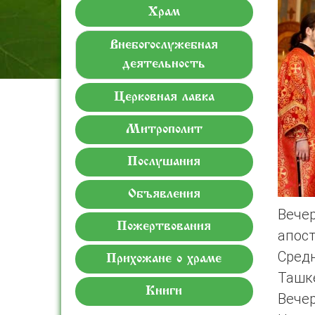
Храм
Внебогослужебная
деятельность
Церковная лавка
Митрополит
Послушания
Объявления
Вече
Пожертвования
апос
Сред
Прихожане о храме
Ташк
Книги
Вече