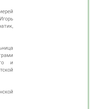
иерей
 Игорь
атик,
ьница
трами
ого и
тской
нской