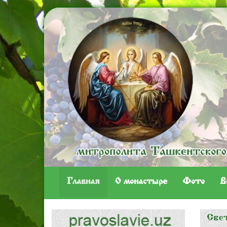
Главная
O монастыре
Фото
В