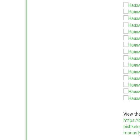
View the
https://
bishkek
monasty