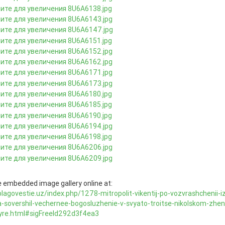
 embedded image gallery online at:
blagovestie.uz/index.php/1278-mitropolit-vikentij-po-vozvrashchenii-i
a-sovershil-vechernee-bogosluzhenie-v-svyato-troitse-nikolskom-zhe
re.html#sigFreeId292d3f4ea3