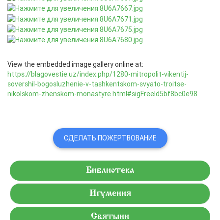
View the embedded image gallery online at:
https://blagovestie.uz/index.php/1280-mitropolit-vikentij-
sovershil-bogosluzhenie-v-tashkentskom-svyato-troitse-
nikolskom-zhenskom-monastyre.html#sigFreeId5bf8bc0e98
СДЕЛАТЬ ПОЖЕРТВОВАНИЕ
Библиотека
Игумения
Святыни