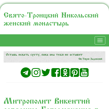
Свято-Троицкий Никольский
женский монастырь
Togg
navi
Митрополит Викентий