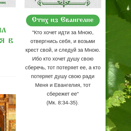
Стих из Евангелие
ил
"Кто хочет идти за Мною,
я в
отвергнись себя, и возьми
крест свой, и следуй за Мною.
Ибо кто хочет душу свою
сберечь, тот потеряет ее, а кто
потеряет душу свою ради
Меня и Евангелия, тот
сбережет ее"
.
(Мк. 8:34-35)