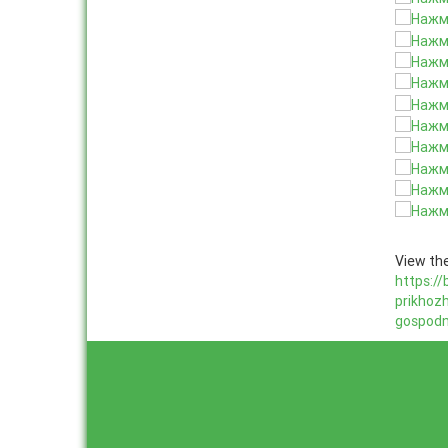
View the
https://
prikhoz
gospodn