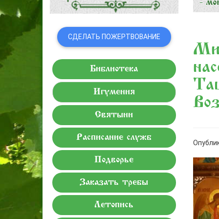
СДЕЛАТЬ ПОЖЕРТВОВАНИЕ
Ми
нас
Библиотека
Та
Игумения
Воз
Святыни
Расписание служб
Опублик
Подворье
Заказать требы
Летопись