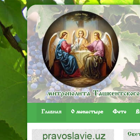
Главная
O монастыре
Фото
В