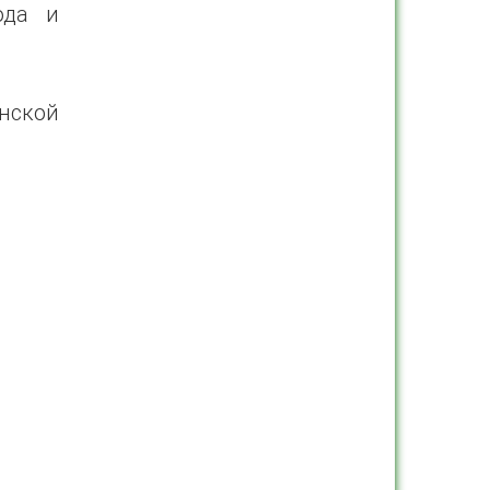
ода и
нской