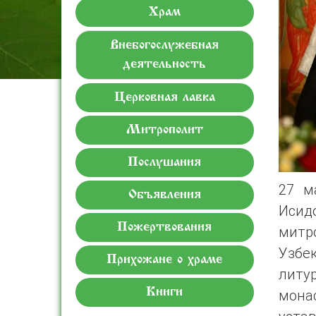
Храм
Внебогослужебная
деятельность
Церковная лавка
Митрополит
Послушания
27 м
Объявления
Иси
Пожертвования
митр
Узбе
Прихожане о храме
литу
Книги
мона