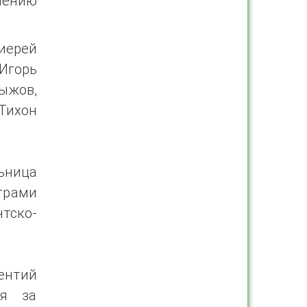
пению
иерей
 Игорь
Рыжов,
ихон
ьница
трами
тско-
нтий
ся за