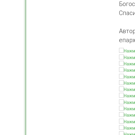
Бого
Спаси
Авто
епар