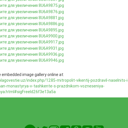
 embedded image gallery online at:
blagovestie.uz/index.php/1285-mitropolit-vikentij-pozdravil-naselnits-i
han-monastyrya-v-tashkente-s-prazdnikom-vozneseniya-
ya.html#sigFreeId26f3e13a5a