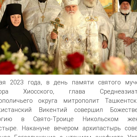
ая 2023 года, в день памяти святого муч
дора Хиосского, глава Среднеазиатс
ополичьего округа митрополит Ташкентс
кистанский Викентий совершил Божеств
ргию в Свято-Троице Никольском же
стыре. Накануне вечером архипастырь сов