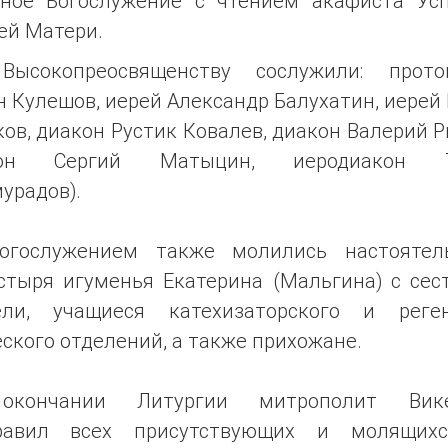
вное Богослужение с чтением акафиста Ус
ей Матери.
Высокопреосвященству сослужили: прото
 Кулешов, иерей Александр Балухатин, иерей
ов, диакон Рустик Ковалев, диакон Валерий 
кон Сергий Матыцин, иеродиакон Т
урадов).
огослужением также молились настоятел
стыря игуменья Екатерина (Мальгина) с сес
ели, учащиеся катехизаторского и реген
ского отделений, а также прихожане.
окончании Литургии митрополит Вике
равил всех присутствующих и молящих