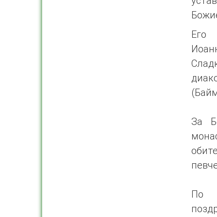
уста
Божи
Его 
Иоанн
Сладк
диа
(Байм
За Б
мона
обит
певче
По 
позд