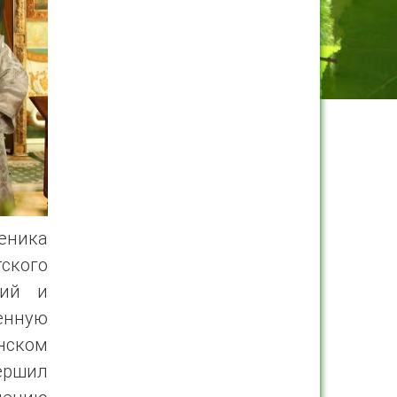
еника
кого
кий и
енную
нском
ершил