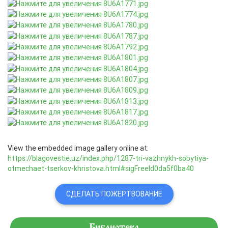
View the embedded image gallery online at:
https://blagovestie.uz/index.php/1287-tri-vazhnykh-sobytiya-
otmechaet-tserkov-khristova.html#sigFreeId0da5f0ba40
СДЕЛАТЬ ПОЖЕРТВОВАНИЕ
Библиотека