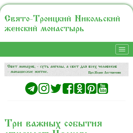
Свято-Троицкий Никольский
женский монастырь
Togg
navi
Три важных события