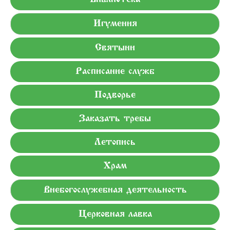
Игумения
Святыни
Расписание служб
Подворье
Заказать требы
Летопись
Храм
Внебогослужебная деятельность
Церковная лавка