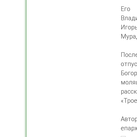
Его 
Влад
Игор
Мурад
Посл
отпу
Бого
моля
расс
«Трое
Авто
епар