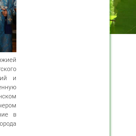
ожией
ского
кий и
енную
нском
чером
ние в
орода