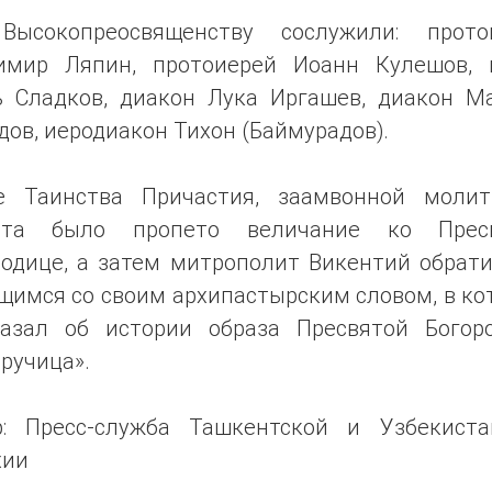
Высокопреосвященству сослужили: прото
имир Ляпин, протоиерей Иоанн Кулешов, 
ь Сладков, диакон Лука Иргашев, диакон М
ов, иеродиакон Тихон (Баймурадов).
е Таинства Причастия, заамвонной моли
ста было пропето величание ко Прес
родице, а затем митрополит Викентий обрати
щимся со своим архипастырским словом, в ко
казал об истории образа Пресвятой Богор
ручица».
р: Пресс-служба Ташкентской и Узбекиста
хии