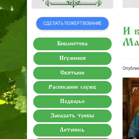
СДЕЛАТЬ ПОЖЕРТВОВАНИЕ
И в
Мат
Библиотека
Игумения
Опублик
Святыни
Расписание служб
Подворье
Заказать требы
Летопись