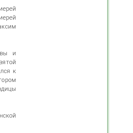
иерей
иерей
аксим
твы и
вятой
лся к
тором
одицы
нской