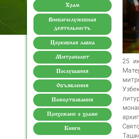
Храм
Внебогослужебная
деятельность
Церковная лавка
Митрополит
25 и
Мате
Послушания
митр
Объявления
Узбе
литу
Пожертвования
мона
Прихожане о храме
архи
Свят
Книги
Ташк