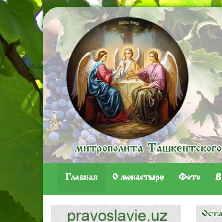
Главная
O монастыре
Фото
В