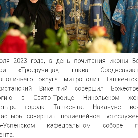
юля 2023 года, в день почитания иконы Б
ри «Троеручица», глава Среднеазиат
ополичьего округа митрополит Ташкентс
кистанский Викентий совершил Божеств
ргию в Свято-Троице Никольском же
стыре города Ташкента. Накануне ве
пастырь совершил полиелейное Богослуже
о-Успенском кафедральном соборе г
ента.