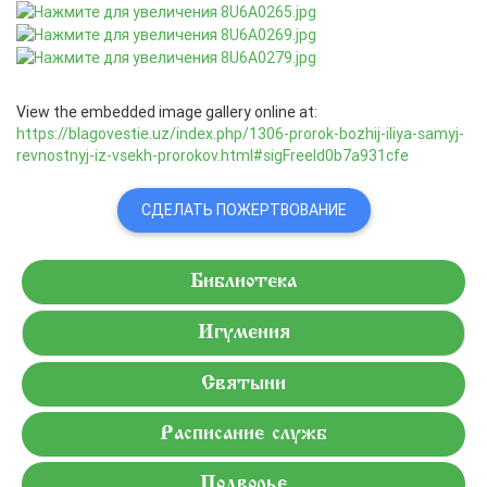
View the embedded image gallery online at:
https://blagovestie.uz/index.php/1306-prorok-bozhij-iliya-samyj-
revnostnyj-iz-vsekh-prorokov.html#sigFreeId0b7a931cfe
СДЕЛАТЬ ПОЖЕРТВОВАНИЕ
Библиотека
Игумения
Святыни
Расписание служб
Подворье