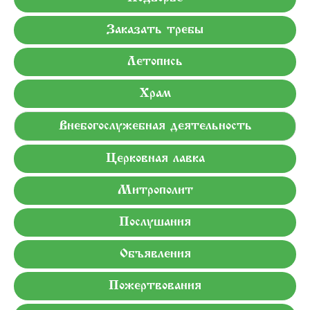
Заказать требы
Летопись
Храм
Внебогослужебная деятельность
Церковная лавка
Митрополит
Послушания
Объявления
Пожертвования