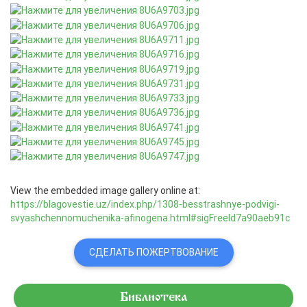
View the embedded image gallery online at:
https://blagovestie.uz/index.php/1308-besstrashnye-podvigi-
svyashchennomuchenika-afinogena.html#sigFreeId7a90aeb91c
СДЕЛАТЬ ПОЖЕРТВОВАНИЕ
Библиотека