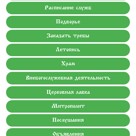
Расписание служб
Подворье
Заказать требы
Летопись
Храм
Внебогослужебная деятельность
Церковная лавка
Митрополит
Послушания
Объявления