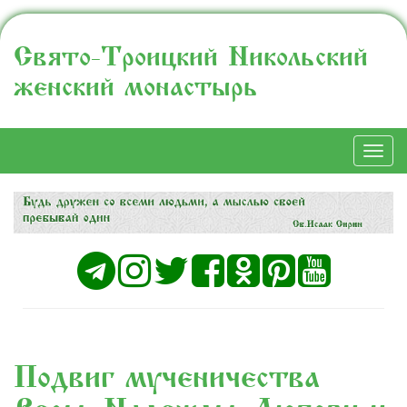
Свято-Троицкий Никольский
женский монастырь
Togg
navi
Подвиг мученичества