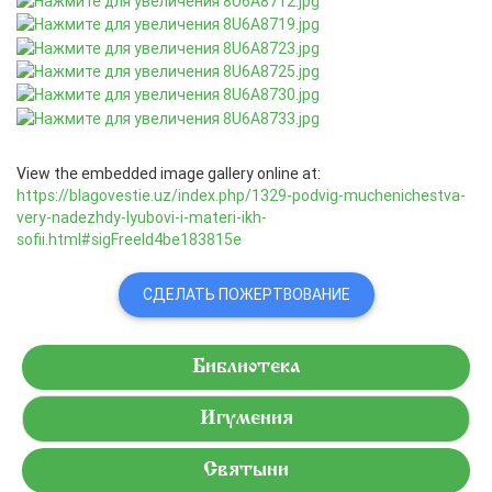
View the embedded image gallery online at:
https://blagovestie.uz/index.php/1329-podvig-muchenichestva-
very-nadezhdy-lyubovi-i-materi-ikh-
sofii.html#sigFreeId4be183815e
СДЕЛАТЬ ПОЖЕРТВОВАНИЕ
Библиотека
Игумения
Святыни