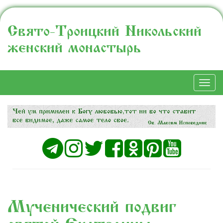
Свято-Троицкий Никольский
женский монастырь
Togg
navi
Мученический подвиг