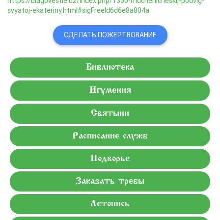
https://blagovestie.uz/index.php/1350-muchenicheskij-podvig-
svyatoj-ekateriny.html#sigFreeId6d6e8a804a
СДЕЛАТЬ ПОЖЕРТВОВАНИЕ
Библиотека
Игумения
Святыни
Расписание служб
Подворье
Заказать требы
Летопись