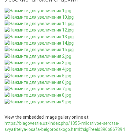
View the embedded image gallery online at:
https://blagovestie.uz/index.php/1355-milostivoe-serdtse-
svyatitelya-iosafa-belgorodskogo.html#sigFreeId396b867894