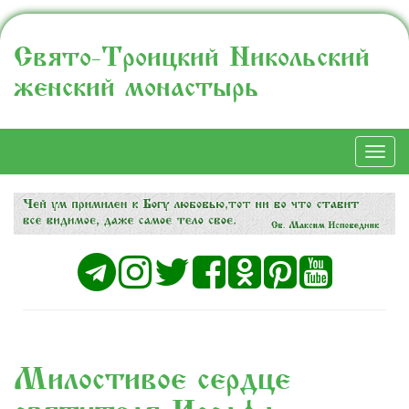
Свято-Троицкий Никольский
женский монастырь
Togg
navi
Милостивое сердце