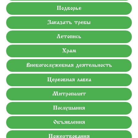
Подворье
Заказать требы
Летопись
Храм
Внебогослужебная деятельность
Церковная лавка
Митрополит
Послушания
Объявления
Пожертвования