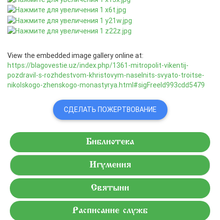
View the embedded image gallery online at:
https://blagovestie.uz/index.php/1361-mitropolit-vikentij-
pozdravil-s-rozhdestvom-khristovym-naselnits-svyato-troitse-
nikolskogo-zhenskogo-monastyrya.html#sigFreeId993cdd5479
СДЕЛАТЬ ПОЖЕРТВОВАНИЕ
Библиотека
Игумения
Святыни
Расписание служб