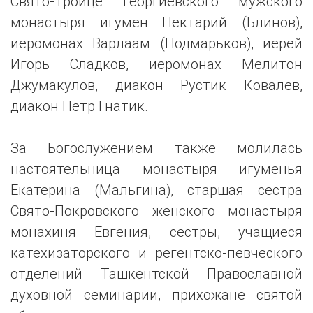
Свято-Троице Георгиевского мужского
монастыря игумен Нектарий (Блинов),
иеромонах Варлаам (Подмарьков), иерей
Игорь Сладков, иеромонах Мелитон
Джумакулов, диакон Рустик Ковалев,
диакон Пётр Гнатик.
За Богослужением также молилась
настоятельница монастыря игуменья
Екатерина (Мальгина), старшая сестра
Свято-Покровского женского монастыря
монахиня Евгения, сестры, учащиеся
катехизаторского и регентско-певческого
отделений Ташкентской Православной
духовной семинарии, прихожане святой