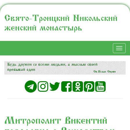
Свято-Троицкий Никольский
женский монастырь
Togg
navi
Митрополит Викентий