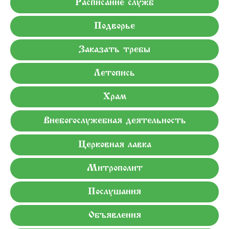
Расписание служб
Подворье
Заказать требы
Летопись
Храм
Внебогослужебная деятельность
Церковная лавка
Митрополит
Послушания
Объявления