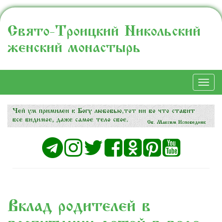
Свято-Троицкий Никольский
женский монастырь
Togg
navi
Вклад родителей в