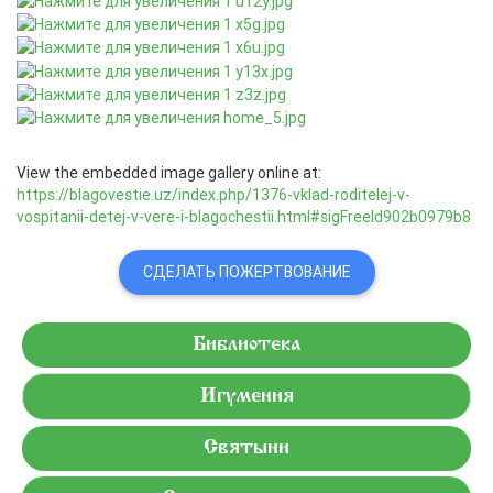
View the embedded image gallery online at:
https://blagovestie.uz/index.php/1376-vklad-roditelej-v-
vospitanii-detej-v-vere-i-blagochestii.html#sigFreeId902b0979b8
СДЕЛАТЬ ПОЖЕРТВОВАНИЕ
Библиотека
Игумения
Святыни