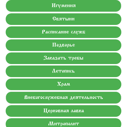
Игумения
Святыни
Расписание служб
Подворье
Заказать требы
Летопись
Храм
Внебогослужебная деятельность
Церковная лавка
Митрополит