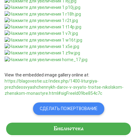
View the embedded image gallery online at:
https://blagovestie.uz/index.php/1400-liturgiya-
prezhdeosvyashchennykh-darov-v-svyato-troitse-nikolskom-
zhenskom-monastyre.html#sigFreeId09be854c7c
СДЕЛАТЬ ПОЖЕРТВОВАНИЕ
Библиотека