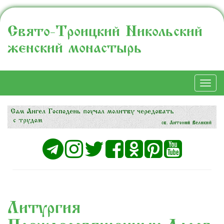
Свято-Троицкий Никольский
женский монастырь
Togg
navi
Литургия