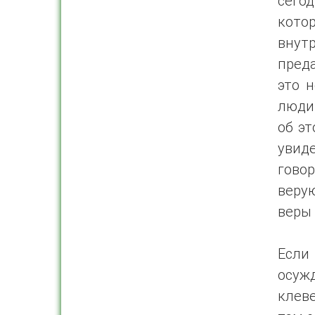
сегод
котор
вну
пред
это 
люди,
об эт
увид
говор
веру
веры 
Если
осуж
клеве