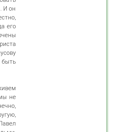
. И он
стно,
да его
рчены
риста
сусову
 быть
 живем
 мы не
нечно,
угую,
Павел