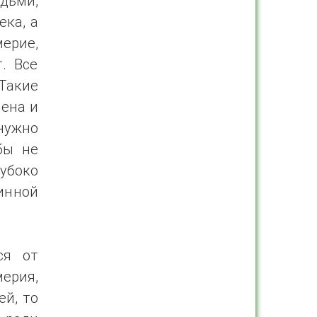
юдьми,
ека, а
рие,
. Все
Такие
мена и
 нужно
бы не
лубоко
инной
ся от
ерия,
ей, то