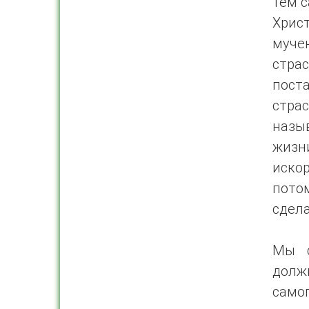
тем 
Хрис
мучен
стра
поста
страс
назы
жизн
иско
пото
сдела
Мы с
долж
само