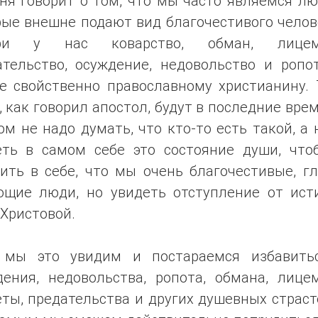
ня говорит о том, что мы часто являемся л
ые внешне подают вид благочестивого челов
три у нас коварство, обман, лицеме
ательство, осуждение, недовольство и ропот
не свойственно православному христианину. 
 как говорил апостол, будут в последние вре
ом не надо думать, что кто-то есть такой, а
еть в самом себе это состояние души, что
ить в себе, что мы очень благочестивые, г
ющие люди, но увидеть отступление от ист
Христовой.
 мы это увидим и постараемся избавить
дения, недовольства, ропота, обмана, лицем
ты, предательства и других душевных страст