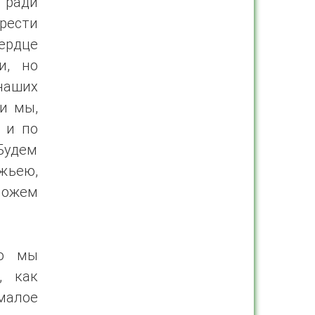
 ради
рести
сердце
и, но
 наших
 и мы,
 и по
Будем
жьею,
можем
то мы
, как
малое