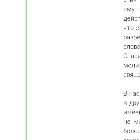
ему п
дейс
что е
разр
слов
Спаси
моли
свящ
В нас
в дру
имеем
не м
боле