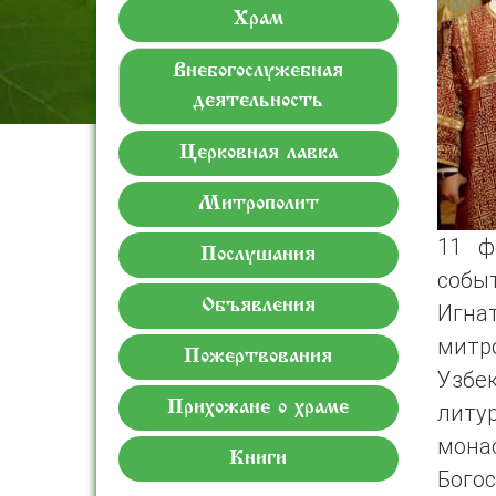
Храм
Внебогослужебная
деятельность
Церковная лавка
Митрополит
11 ф
Послушания
собы
Объявления
Игнат
митр
Пожертвования
Узбе
Прихожане о храме
литу
мона
Книги
Бого