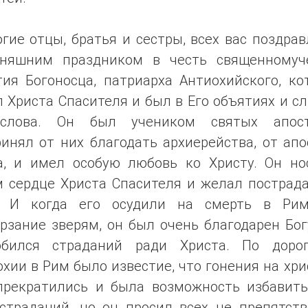
гие отцы, братья и сестры, всех вас поздра
дняшним праздником в честь священномуч
тия Богоносца, патриарха Антиохийского, ко
 Христа Спасителя и был в Его объятиях и 
слова. Он был учеником святых апост
инял от них благодать архиерейства, от ап
а, и имел особую любовь ко Христу. Он но
м сердце Христа Спасителя и желал пострада
. И когда его осудили на смерть в Ри
рзание зверям, он был очень благодарен Бог
обился страданий ради Христа. По доро
хии в Рим было известие, что гонения на хр
прекратились и была возможность избавить
 страданий, но он просил всех не препятств