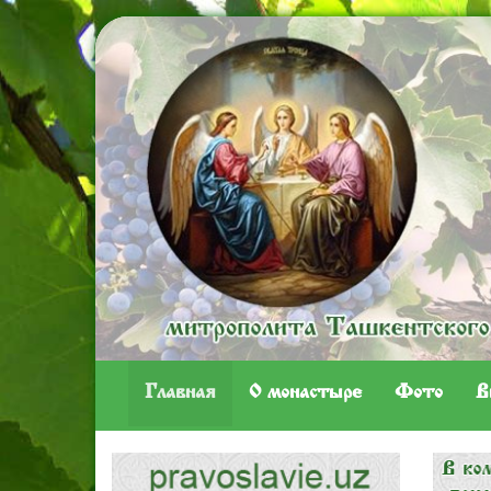
Главная
O монастыре
Фото
В