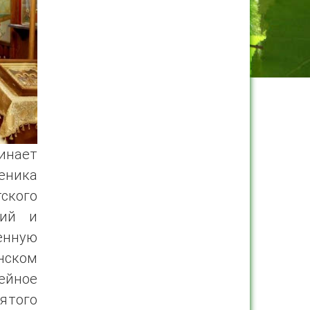
инает
еника
тского
кий и
енную
нском
ейное
ятого