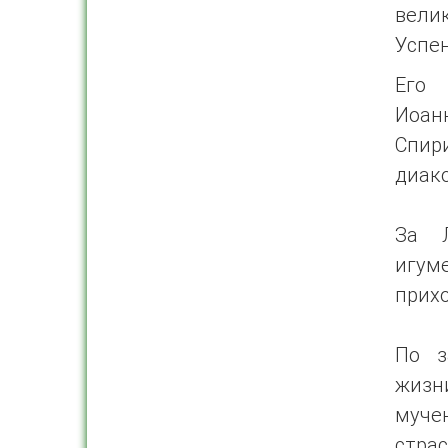
вели
Успен
Его 
Иоанн
Спир
диак
За Л
игум
прих
По з
жизн
муче
страс