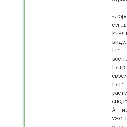
«Доро
сего
Игна
видел
Его 
воспр
Петр
свое
Него
расте
спод
Антио
уже 
этих