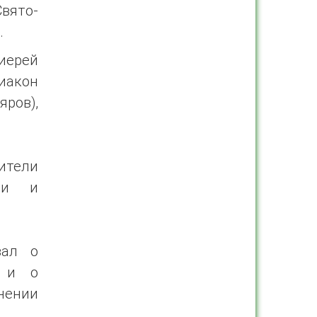
вято-
.
иерей
диакон
ров),
ители
ами и
зал о
а и о
нении