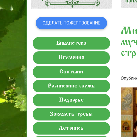
СДЕЛАТЬ ПОЖЕРТВОВАНИЕ
Мит
муч
Библиотека
стр
Игумения
Святыни
Опублик
Расписание служб
Подворье
Заказать требы
Летопись