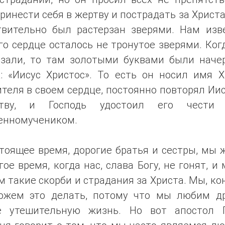
ринести себя в жертву и пострадать за Христа
твительно был растерзан зверями. Нам изве
го сердце осталось не тронутое зверями. Ког
езали, то там золотыми буквами были наче
а: «Иисус Христос». То есть он носил имя Х
теля в своем сердце, постоянно повторял Ии
тву, и Господь удостоил его чести
енномучеником.
тоящее время, дорогие братья и сестры, мы
гое время, когда нас, слава Богу, не гонят, и
 такие скорби и страдания за Христа. Мы, ко
ожем это делать, потому что мы любим др
е утешительную жизнь. Но вот апостол 