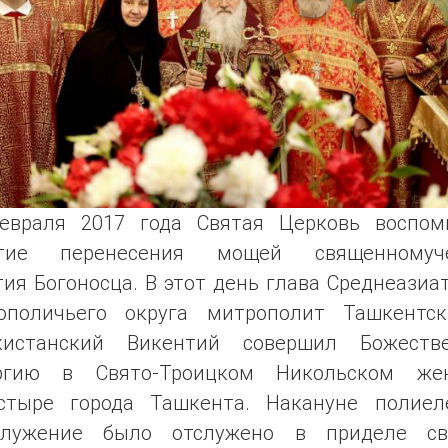
евраля 2017 года Святая Церковь воспом
тие перенесения мощей священномуч
ия Богоносца. В этот день глава Среднеазиа
ополичьего округа митрополит Ташкентс
кистанский Викентий совершил Божеств
ргию в Свято-Троицком Никольском же
стыре города Ташкента. Накануне полиел
служение было отслужено в приделе св