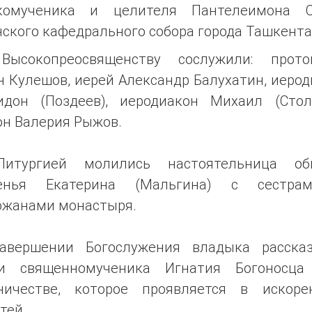
комученика и целителя Пантелеимона С
ского кафедрального собора города Ташкента
Высокопреосвященству сослужили: прото
 Кулешов, иерей Александр Балухатин, иеро
идон (Поздеев), иеродиакон Михаил (Столя
он Валерия Рыжов.
итургией молились настоятельница об
енья Екатерина (Мальгина) с сестр
ожанами монастыря.
авершении Богослужения владыка расска
и священномученика Игнатия Богоносц
ничестве, которое проявляется в искоре
тей.