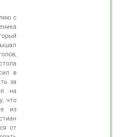
вляю с
еника
торый
слышал
олов,
остола
сил в
ть за
ме на
у, что
ге из
истиан
ся от
овать