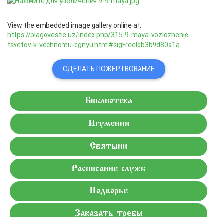
View the embedded image gallery online at:
https://blagovestie.uz/index.php/315-9-maya-vozlozhenie-
tsvetov-k-vechnomu-ognyu.html#sigFreeIdb3b9d80a1a
СДЕЛАТЬ ПОЖЕРТВОВАНИЕ
Библиотека
Игумения
Святыни
Расписание служб
Подворье
Заказать требы