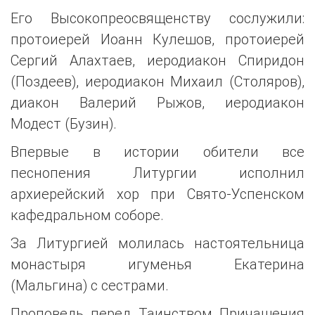
Его Высокопреосвященству сослужили:
протоиерей Иоанн Кулешов, протоиерей
Сергий Алахтаев, иеродиакон Спиридон
(Поздеев), иеродиакон Михаил (Столяров),
диакон Валерий Рыжов, иеродиакон
Модест (Бузин).
Впервые в истории обители все
песнопения Литургии исполнил
архиерейский хор при Свято-Успенском
кафедральном соборе.
За Литургией молилась настоятельница
монастыря игуменья Екатерина
(Мальгина) с сестрами.
Проповедь перед Таинством Причащения