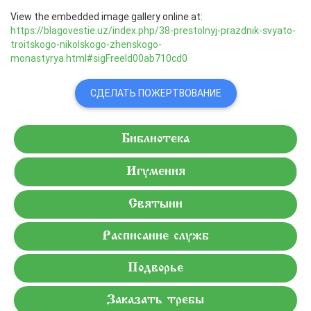
View the embedded image gallery online at:
https://blagovestie.uz/index.php/38-prestolnyj-prazdnik-svyato-
troitskogo-nikolskogo-zhenskogo-
monastyrya.html#sigFreeId00ab710cd0
СДЕЛАТЬ ПОЖЕРТВОВАНИЕ
Библиотека
Игумения
Святыни
Расписание служб
Подворье
Заказать требы