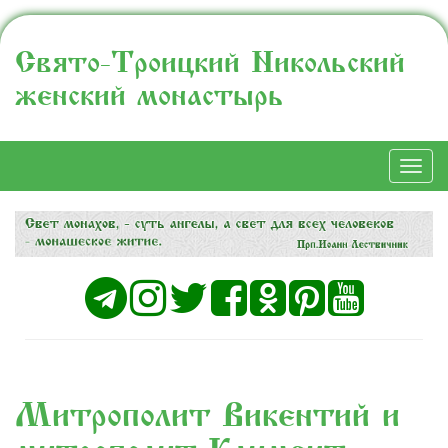
Свято-Троицкий Никольский
женский монастырь
Togg
navi
Митрополит Викентий и