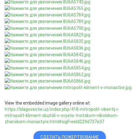
View the embedded image gallery online at:
https://blagovestie.uz/index.php/418-mitropolit-vikentij-i-
mitropolit-kliment-sluzhili-v-svyato-troitskom-nikolskom-
zhenskom-monastyre.html#sigFreeId229d737e37
СДЕЛАТЬ ПОЖЕРТВОВАНИЕ