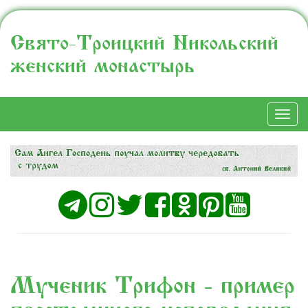
Свято-Троицкий Никольский
женский монастырь
Togg
navi
Мученик Трифон - пример