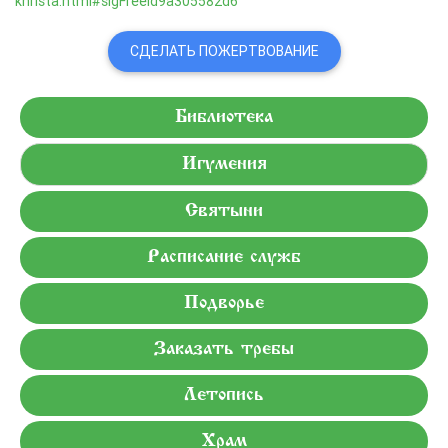
khrista.html#sigFreeId9a305582d6
СДЕЛАТЬ ПОЖЕРТВОВАНИЕ
Библиотека
Игумения
Святыни
Расписание служб
Подворье
Заказать требы
Летопись
Храм