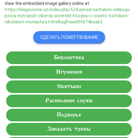
View the embedded image gallery online at:
https://blagovestie.uz/index.php/524-pered-nachalom-velikogo-
posta-mitropolit-vikentij-sovershil-liturgiyu-v-svyato-troitskom-
nikolskom-monastyre.html#sigFreeId95674bea63
СДЕЛАТЬ ПОЖЕРТВОВАНИЕ
Библиотека
Игумения
Святыни
Расписание служб
Подворье
Заказать требы