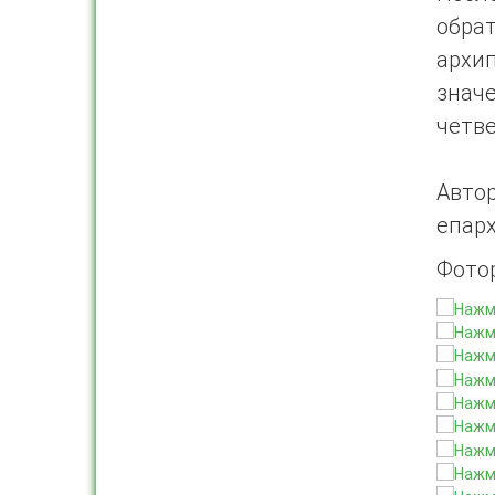
обра
архи
знач
четве
Авто
епар
Фото