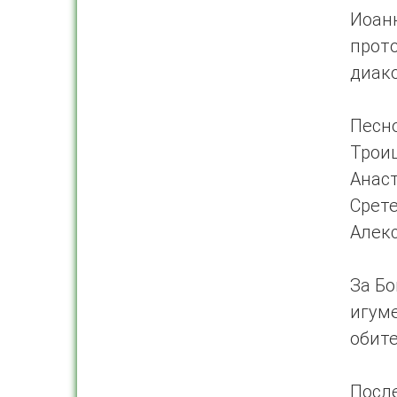
Иоа
прот
диако
Песн
Трои
Анаст
Срет
Алекс
За Б
игум
обите
Посл