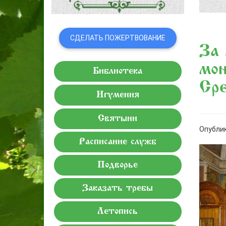
СДЕЛАТЬ ПОЖЕРТВОВАНИЕ
За 
мон
Библиотека
Сре
Игумения
Святыни
Опублик
Расписание служб
Подворье
Заказать требы
Летопись