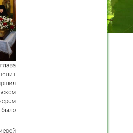
глава
полит
ершил
ьском
чером
 было
иерей