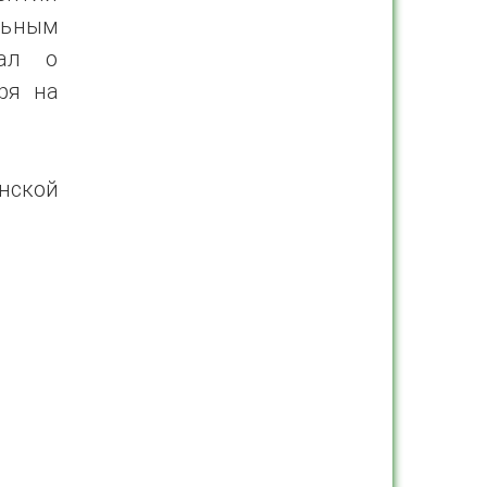
льным
зал о
ря на
нской