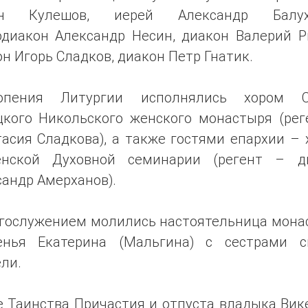
нн Кулешов, иерей Александр Балуха
одиакон Александр Несин, диакон Валерий Р
н Игорь Сладков, диакон Петр Гнатик.
опения Литургии исполнялись хором С
цкого Никольского женского монастыря (рег
асия Сладкова), а также гостями епархии –
енской Духовной семинарии (регент – д
андр Амерханов).
огослужением молились настоятельница мона
енья Екатерина (Мальгина) с сестрами с
ли.
е Таинства Причастия и отпуста владыка Вик