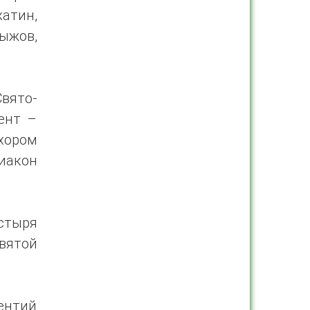
тин,
ыжов,
вято-
ент –
 хором
иакон
стыря
вятой
ентий