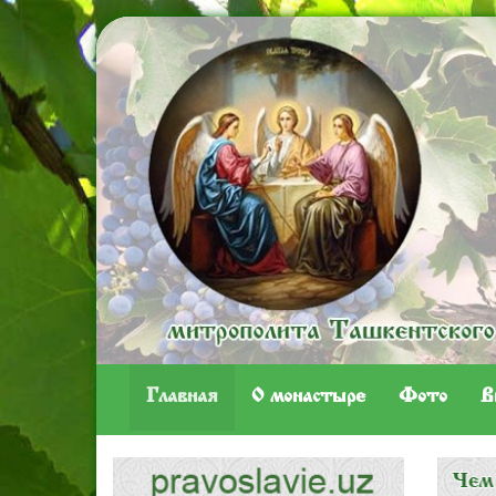
Главная
O монастыре
Фото
В