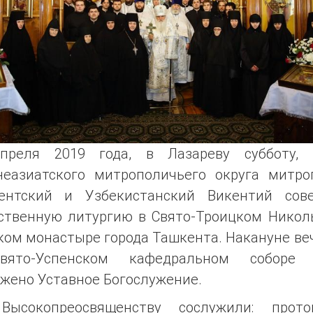
преля 2019 года, в Лазареву субботу, 
неазиатского митрополичьего округа митро
ентский и Узбекистанский Викентий сов
ственную литургию в Свято-Троицком Никол
ком монастыре города Ташкента. Накануне ве
ято-Успенском кафедральном соборе
жено Уставное Богослужение.
Высокопреосвященству сослужили: прото