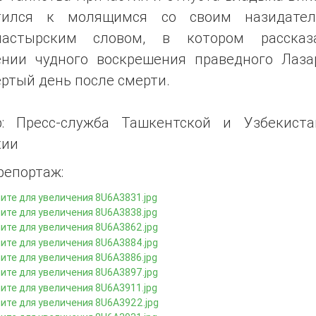
тился к молящимся со своим назидате
пастырским словом, в котором расска
ении чудного воскрешения праведного Лаза
ртый день после смерти.
р: Пресс-служба Ташкентской и Узбекиста
хии
репортаж: