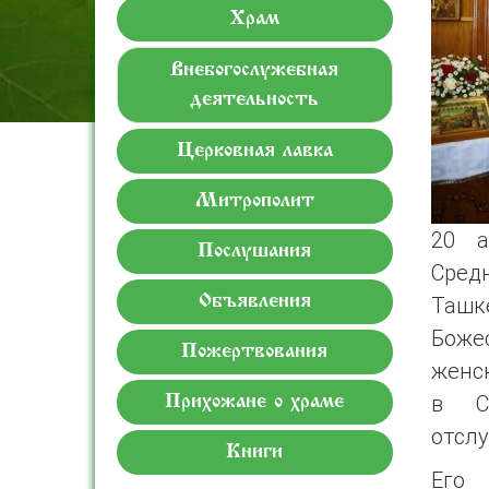
Храм
Внебогослужебная
деятельность
Церковная лавка
Митрополит
20 а
Послушания
Сред
Ташк
Объявления
Боже
Пожертвования
женс
в Св
Прихожане о храме
отслу
Книги
Его 