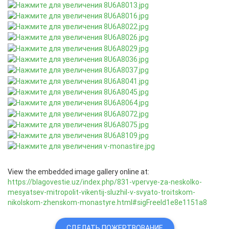
View the embedded image gallery online at:
https://blagovestie.uz/index.php/831-vpervye-za-neskolko-
mesyatsev-mitropolit-vikentij-sluzhil-v-svyato-troitskom-
nikolskom-zhenskom-monastyre.html#sigFreeId1e8e1151a8
СДЕЛАТЬ ПОЖЕРТВОВАНИЕ