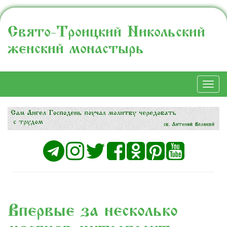
Свято-Троицкий Никольский
женский монастырь
Togg
navi
Впервые за несколько