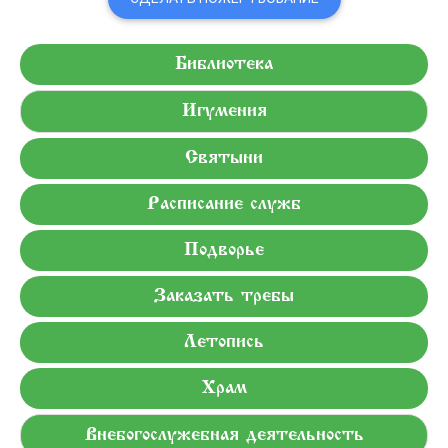
Библиотека
Игумения
Святыни
Расписание служб
Подворье
Заказать требы
Летопись
Храм
Внебогослужебная деятельность