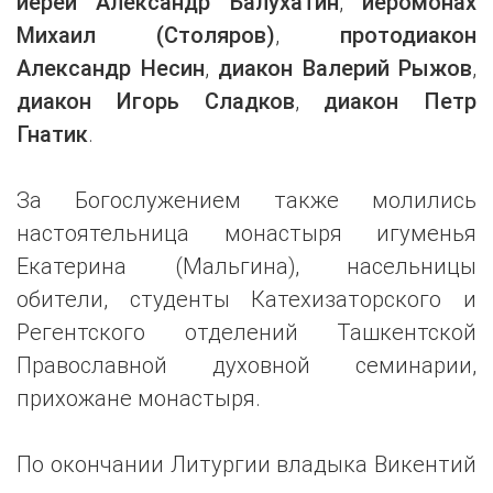
иерей Александр Балухатин
,
иеромонах
Михаил (Столяров)
,
протодиакон
Александр Несин
,
диакон Валерий Рыжов
,
диакон Игорь Сладков
,
диакон Петр
Гнатик
.
За Богослужением также молились
настоятельница монастыря игуменья
Екатерина (Мальгина), насельницы
обители, студенты Катехизаторского и
Регентского отделений Ташкентской
Православной духовной семинарии,
прихожане монастыря.
По окончании Литургии владыка Викентий