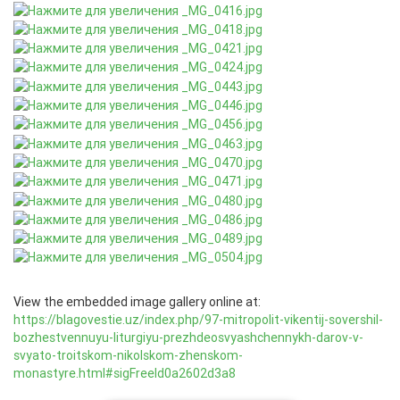
View the embedded image gallery online at:
https://blagovestie.uz/index.php/97-mitropolit-vikentij-sovershil-
bozhestvennuyu-liturgiyu-prezhdeosvyashchennykh-darov-v-
svyato-troitskom-nikolskom-zhenskom-
monastyre.html#sigFreeId0a2602d3a8