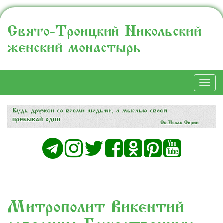
Свято-Троицкий Никольский
женский монастырь
Togg
navi
Митрополит Викентий