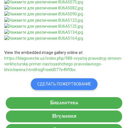
View the embedded image gallery online at:
https://blagovestie.uz/index.php/988-svyatoj-pravednyj-simeon-
verkhoturskij-primer-nastoyashchego-pravoslavnogo-
khristianina.html#sigFreeId077e49f0bc
СДЕЛАТЬ ПОЖЕРТВОВАНИЕ
Библиотека
Игумения