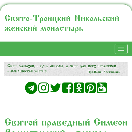
Свято-Троицкий Никольский
женский монастырь
Togg
navi
Святой праведный Симеон