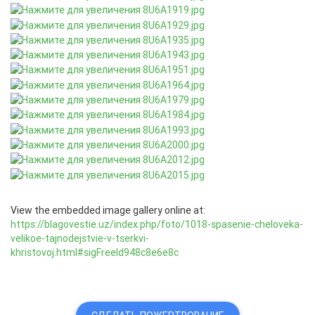
View the embedded image gallery online at:
https://blagovestie.uz/index.php/foto/1018-spasenie-cheloveka-
velikoe-tajnodejstvie-v-tserkvi-
khristovoj.html#sigFreeId948c8e6e8c