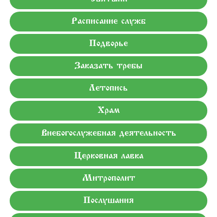
Расписание служб
Подворье
Заказать требы
Летопись
Храм
Внебогослужебная деятельность
Церковная лавка
Митрополит
Послушания