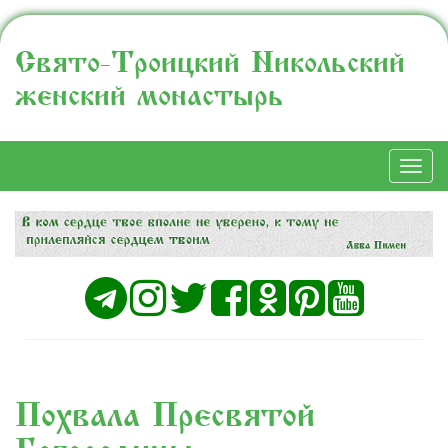
Свято-Троицкий Никольский
женский монастырь
Togg
navi
Похвала Пресвятой