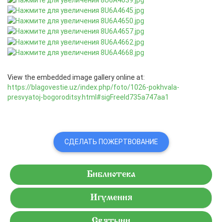
View the embedded image gallery online at:
https://blagovestie.uz/index.php/foto/1026-pokhvala-
presvyatoj-bogoroditsy.html#sigFreeId735a747aa1
СДЕЛАТЬ ПОЖЕРТВОВАНИЕ
Библиотека
Игумения
Святыни