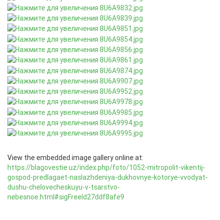
View the embedded image gallery online at:
https://blagovestie.uz/index.php/foto/1052-mitropolit-vikentij-
gospod-predlagaet-naslazhdeniya-dukhovnye-kotorye-vvodyat-
dushu-chelovecheskuyu-v-tsarstvo-
nebesnoe.html#sigFreeId27ddf8afe9