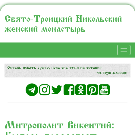
Свято-Троицкий Никольский
женский монастырь
Togg
navi
Митрополит Викентий: