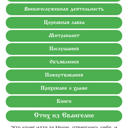
Внебогослужебная деятельность
Церковная лавка
Митрополит
Послушания
Объявления
Пожертвования
Прихожане о храме
Книги
Стих из Евангелие
"Кто хочет идти за Мною, отвергнись себя, и