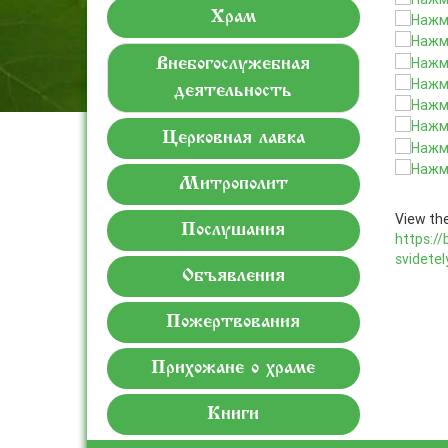
Храм
Внебогослужебная
деятельность
Церковная лавка
Митрополит
View the
Послушания
https://
svidete
Объявления
Пожертвования
Прихожане о храме
Книги