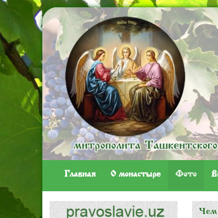
Главная
O монастыре
Фото
В