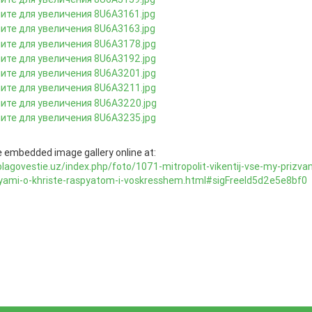
 embedded image gallery online at:
blagovestie.uz/index.php/foto/1071-mitropolit-vikentij-vse-my-prizva
lyami-o-khriste-raspyatom-i-voskresshem.html#sigFreeId5d2e5e8bf0