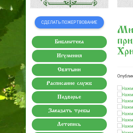
СДЕЛАТЬ ПОЖЕРТВОВАНИЕ
Мит
при
Библиотека
Хри
Игумения
Святыни
Опублик
Расписание служб
Подворье
Заказать требы
Летопись