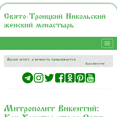
Свято-Троицкий Никольский
женский монастырь
Togg
navi
Митрополит Викентий: