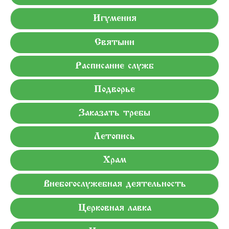
Игумения
Святыни
Расписание служб
Подворье
Заказать требы
Летопись
Храм
Внебогослужебная деятельность
Церковная лавка