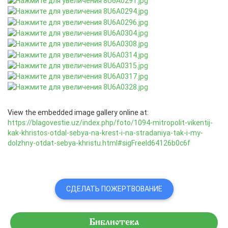
View the embedded image gallery online at:
https://blagovestie.uz/index.php/foto/1094-mitropolit-vikentij-
kak-khristos-otdal-sebya-na-krest-i-na-stradaniya-tak-i-my-
dolzhny-otdat-sebya-khristu.html#sigFreeId64126b0c6f
СДЕЛАТЬ ПОЖЕРТВОВАНИЕ
Библиотека