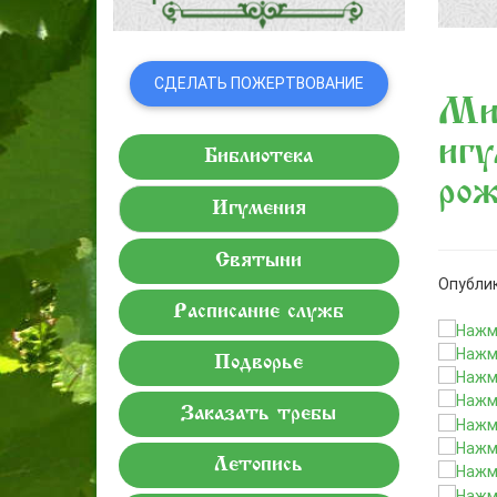
СДЕЛАТЬ ПОЖЕРТВОВАНИЕ
Ми
игу
Библиотека
ро
Игумения
Святыни
Опублик
Расписание служб
Подворье
Заказать требы
Летопись