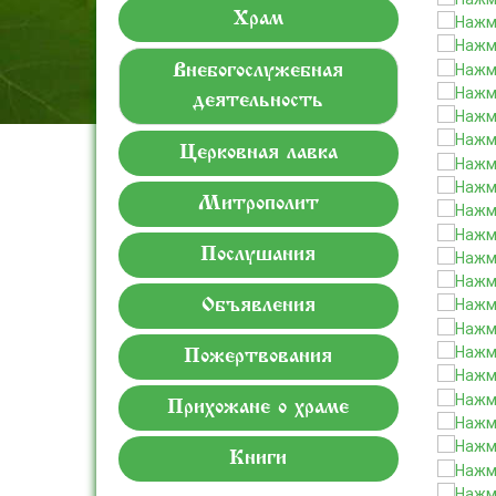
Храм
Внебогослужебная
деятельность
Церковная лавка
Митрополит
Послушания
Объявления
Пожертвования
Прихожане о храме
Книги