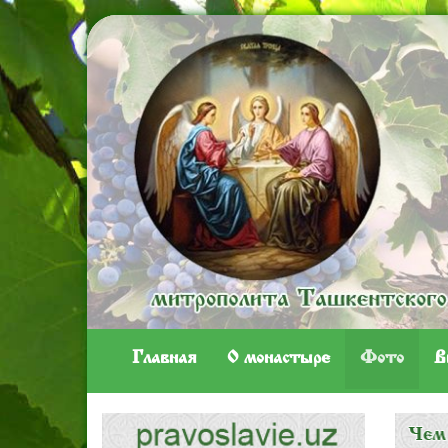
Главная
O монастыре
Фото
В