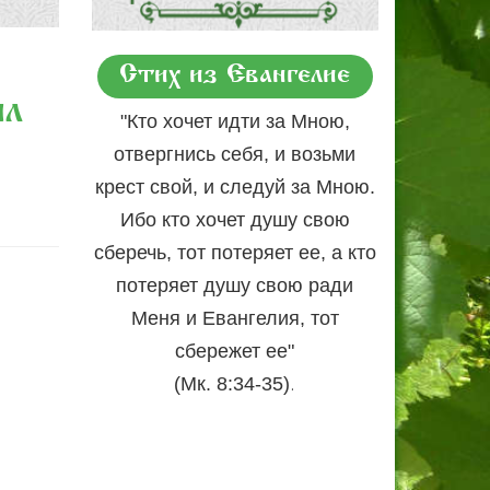
Стих из Евангелие
ил
"Кто хочет идти за Мною,
отвергнись себя, и возьми
крест свой, и следуй за Мною.
Ибо кто хочет душу свою
сберечь, тот потеряет ее, а кто
потеряет душу свою ради
Меня и Евангелия, тот
сбережет ее"
.
(Мк. 8:34-35)