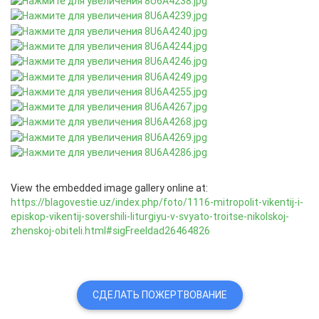
View the embedded image gallery online at:
https://blagovestie.uz/index.php/foto/1116-mitropolit-vikentij-i-
episkop-vikentij-sovershili-liturgiyu-v-svyato-troitse-nikolskoj-
zhenskoj-obiteli.html#sigFreeIdad26464826
СДЕЛАТЬ ПОЖЕРТВОВАНИЕ