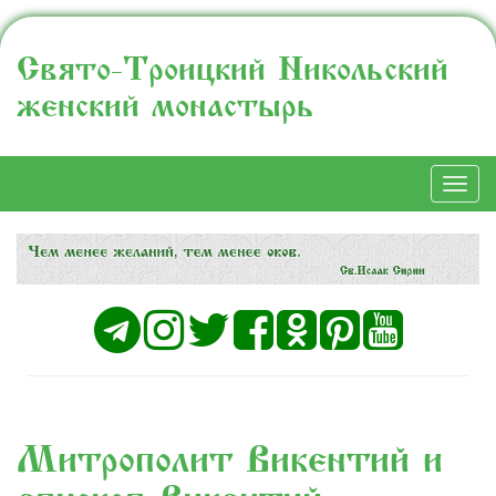
Свято-Троицкий Никольский
женский монастырь
Togg
navi
Митрополит Викентий и