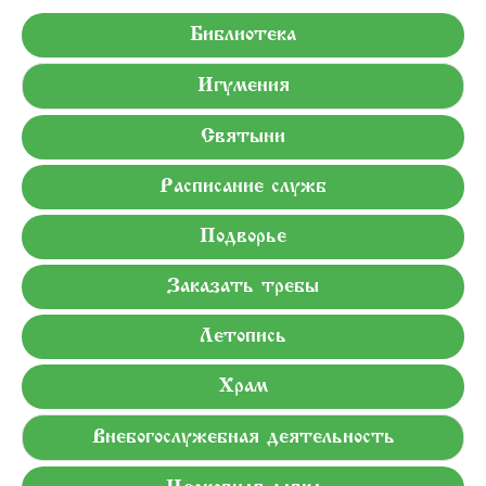
Библиотека
Игумения
Святыни
Расписание служб
Подворье
Заказать требы
Летопись
Храм
Внебогослужебная деятельность