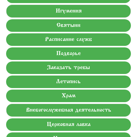
Игумения
Святыни
Расписание служб
Подворье
Заказать требы
Летопись
Храм
Внебогослужебная деятельность
Церковная лавка