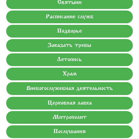
Святыни
Расписание служб
Подворье
Заказать требы
Летопись
Храм
Внебогослужебная деятельность
Церковная лавка
Митрополит
Послушания