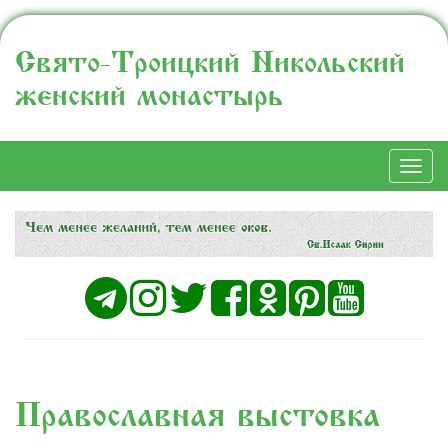
Свято-Троицкий Никольский
женский монастырь
Togg
navi
Православная выстовка