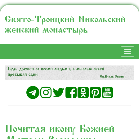
Свято-Троицкий Никольский
женский монастырь
Togg
navi
Почитая икону Божией