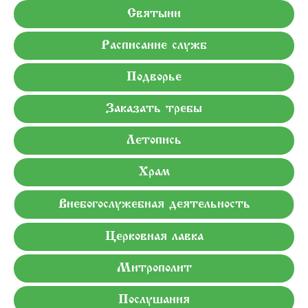
Святыни
Расписание служб
Подворье
Заказать требы
Летопись
Храм
Внебогослужебная деятельность
Церковная лавка
Митрополит
Послушания