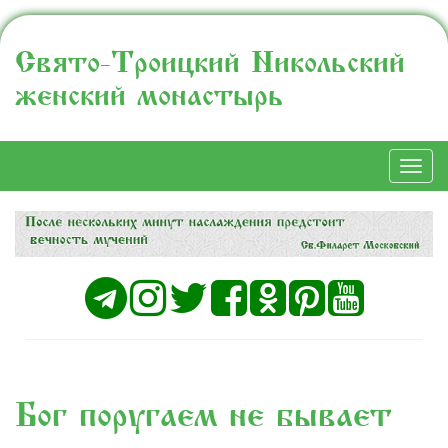
Свято-Троицкий Никольский
женский монастырь
Togg
navi
Бог поругаем не бывает