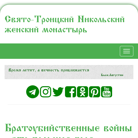
Свято-Троицкий Никольский
женский монастырь
Togg
navi
Братоубийственные войны