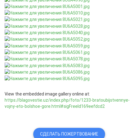
View the embedded image gallery online at:
https://blagovestie.uz/index.php/foto/1233-bratoubijstvennye-
vojny-eto-bolshoe-gore.html#sigFreeId169eefdcd2
СДЕЛАТЬ ПОЖЕРТВОВАНИЕ