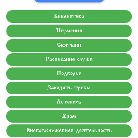
Библиотека
Игумения
Святыни
Расписание служб
Подворье
Заказать требы
Летопись
Храм
Внебогослужебная деятельность