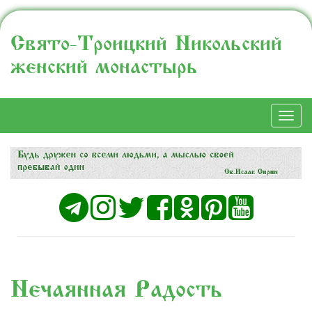
Свято-Троицкий Никольский
женский монастырь
Togg
navi
Нечаянная Радость