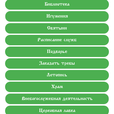
Библиотека
Игумения
Святыни
Расписание служб
Подворье
Заказать требы
Летопись
Храм
Внебогослужебная деятельность
Церковная лавка