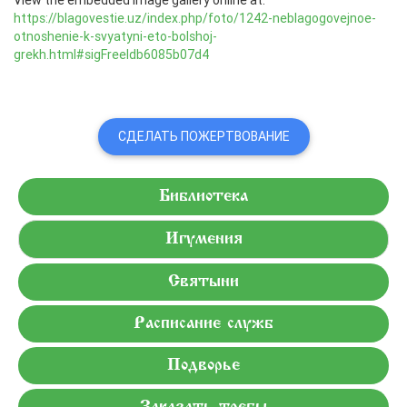
https://blagovestie.uz/index.php/foto/1242-neblagogovejnoe-
otnoshenie-k-svyatyni-eto-bolshoj-
grekh.html#sigFreeIdb6085b07d4
СДЕЛАТЬ ПОЖЕРТВОВАНИЕ
Библиотека
Игумения
Святыни
Расписание служб
Подворье