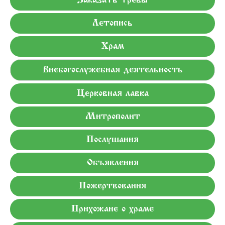
Заказать требы
Летопись
Храм
Внебогослужебная деятельность
Церковная лавка
Митрополит
Послушания
Объявления
Пожертвования
Прихожане о храме