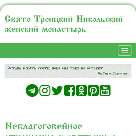
Свято-Троицкий Никольский
женский монастырь
Togg
navi
Неблагоговейное