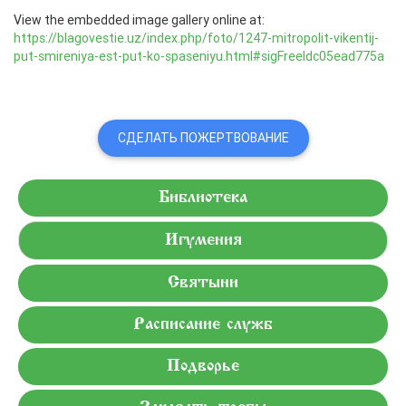
View the embedded image gallery online at:
https://blagovestie.uz/index.php/foto/1247-mitropolit-vikentij-
put-smireniya-est-put-ko-spaseniyu.html#sigFreeIdc05ead775a
СДЕЛАТЬ ПОЖЕРТВОВАНИЕ
Библиотека
Игумения
Святыни
Расписание служб
Подворье