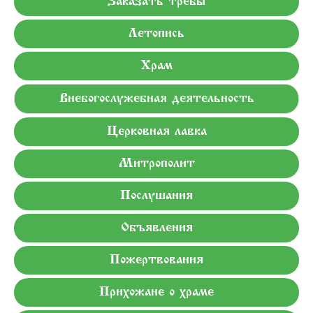
Заказать требы
Летопись
Храм
Внебогослужебная деятельность
Церковная лавка
Митрополит
Послушания
Объявления
Пожертвования
Прихожане о храме