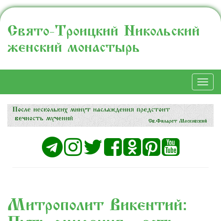
Свято-Троицкий Никольский
женский монастырь
Togg
navi
Митрополит Викентий: