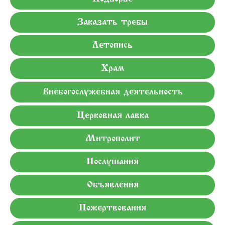
Заказать требы
Летопись
Храм
Внебогослужебная деятельность
Церковная лавка
Митрополит
Послушания
Объявления
Пожертвования