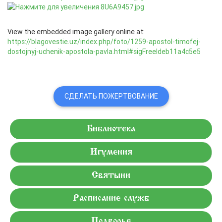
View the embedded image gallery online at:
https://blagovestie.uz/index.php/foto/1259-apostol-timofej-
dostojnyj-uchenik-apostola-pavla.html#sigFreeIdeb11a4c5e5
СДЕЛАТЬ ПОЖЕРТВОВАНИЕ
Библиотека
Игумения
Святыни
Расписание служб
Подворье