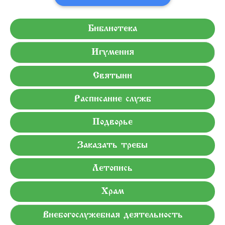
Библиотека
Игумения
Святыни
Расписание служб
Подворье
Заказать требы
Летопись
Храм
Внебогослужебная деятельность