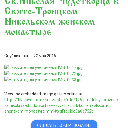
Св.Николая Чудотворца в
Свято-Троицком
Никольском женском
монастыре
Опубликовано: 22 мая 2016
View the embedded image gallery online at:
https://blagovestie.uz/index.php/foto/126-prestolnyj-prazdnik-
sv-nikolaya-chudotvortsa-v-svyato-troitskom-nikolskom-
zhenskom-monastyre.html#sigFreeIda8a0a762b1
СДЕЛАТЬ ПОЖЕРТВОВАНИЕ