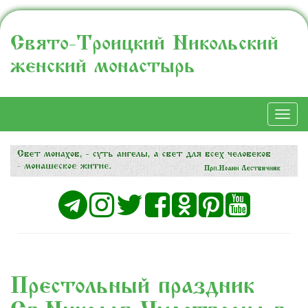
Свято-Троицкий Никольский
женский монастырь
Togg
navi
Престольный праздник