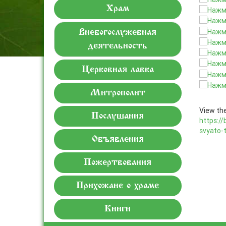
Храм
Внебогослужебная
деятельность
Церковная лавка
Митрополит
View the
Послушания
https://
svyato-
Объявления
Пожертвования
Прихожане о храме
Книги