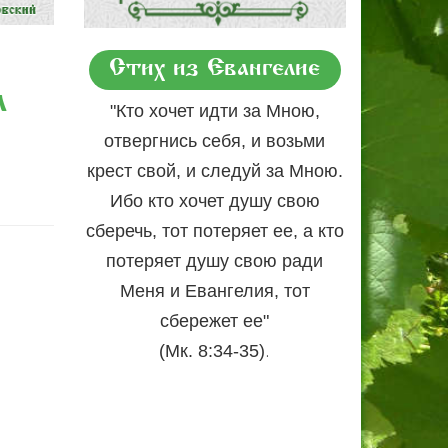
Стих из Евангелие
л
"Кто хочет идти за Мною,
отвергнись себя, и возьми
крест свой, и следуй за Мною.
Ибо кто хочет душу свою
сберечь, тот потеряет ее, а кто
потеряет душу свою ради
Меня и Евангелия, тот
сбережет ее"
.
(Мк. 8:34-35)