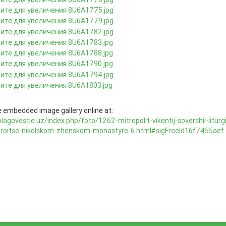
 embedded image gallery online at:
blagovestie.uz/index.php/foto/1262-mitropolit-vikentij-sovershil-liturg
troitse-nikolskom-zhenskom-monastyre-6.html#sigFreeId16f7455aef