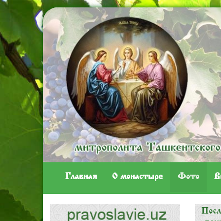
Главная
O монастыре
Фото
В