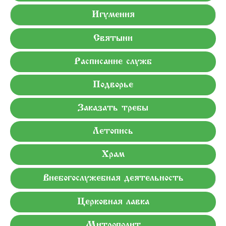
Игумения
Святыни
Расписание служб
Подворье
Заказать требы
Летопись
Храм
Внебогослужебная деятельность
Церковная лавка
Митрополит