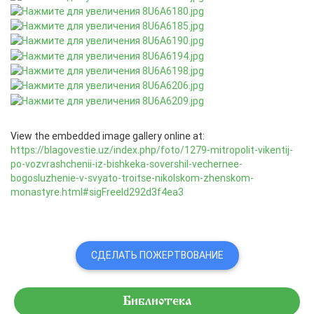
View the embedded image gallery online at:
https://blagovestie.uz/index.php/foto/1279-mitropolit-vikentij-
po-vozvrashchenii-iz-bishkeka-sovershil-vechernee-
bogosluzhenie-v-svyato-troitse-nikolskom-zhenskom-
monastyre.html#sigFreeId292d3f4ea3
СДЕЛАТЬ ПОЖЕРТВОВАНИЕ
Библиотека