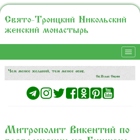
Свято-Троицкий Никольский
женский монастырь
Togg
navi
Митрополит Викентий по