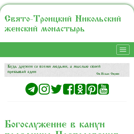
Свято-Троицкий Никольский
женский монастырь
Togg
navi
Богослужение в канун