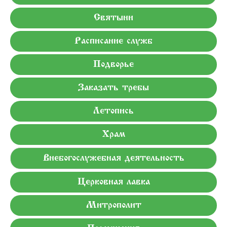
Святыни
Расписание служб
Подворье
Заказать требы
Летопись
Храм
Внебогослужебная деятельность
Церковная лавка
Митрополит