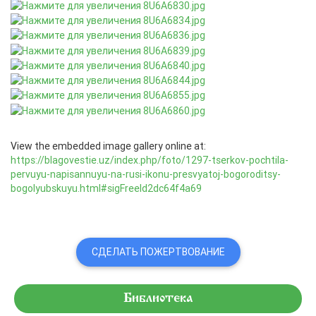
View the embedded image gallery online at:
https://blagovestie.uz/index.php/foto/1297-tserkov-pochtila-
pervuyu-napisannuyu-na-rusi-ikonu-presvyatoj-bogoroditsy-
bogolyubskuyu.html#sigFreeId2dc64f4a69
СДЕЛАТЬ ПОЖЕРТВОВАНИЕ
Библиотека