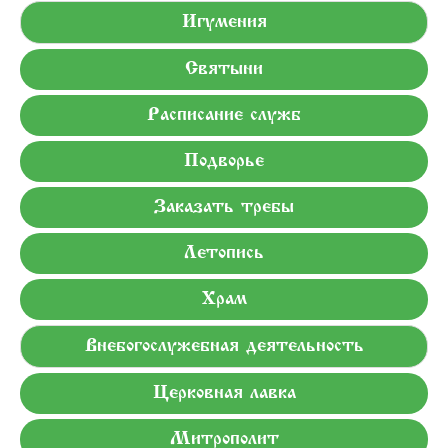
Игумения
Святыни
Расписание служб
Подворье
Заказать требы
Летопись
Храм
Внебогослужебная деятельность
Церковная лавка
Митрополит