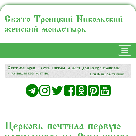
Свято-Троицкий Никольский
женский монастырь
Togg
navi
Церковь почтила первую