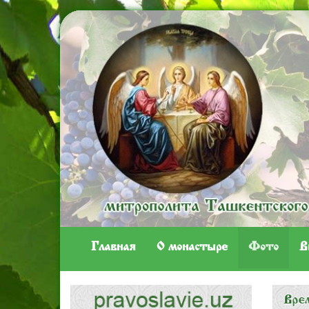
Главная
O монастыре
Фото
В