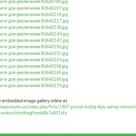
 embedded image gallery online at:
blagovestie.uz/index.php/foto/1307-prorok-bozhij-iliya-samyj-revnostn
rorokov.html#sigFreeId0b7a931cfe