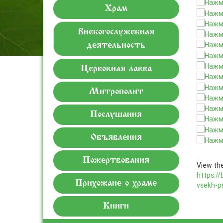
Храм
Внебогослужебная
деятельность
Церковная лавка
Митрополит
Послушания
Объявления
Пожертвования
View the
https://
Прихожане о храме
vsekh-p
Книги