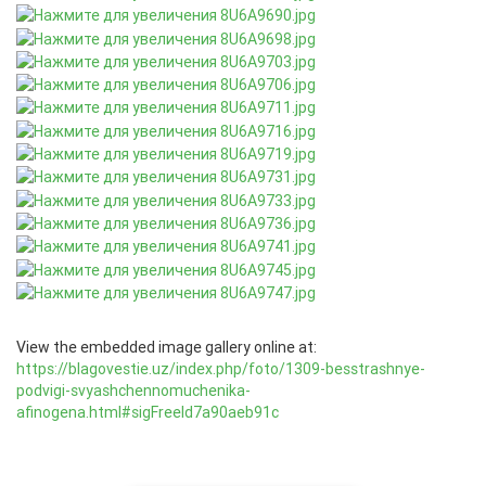
View the embedded image gallery online at:
https://blagovestie.uz/index.php/foto/1309-besstrashnye-
podvigi-svyashchennomuchenika-
afinogena.html#sigFreeId7a90aeb91c