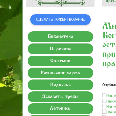
СДЕЛАТЬ ПОЖЕРТВОВАНИЕ
Мит
Бог
Библиотека
ост
Игумения
при
Святыни
пра
Расписание служб
Подворье
Опублик
Заказать требы
Летопись