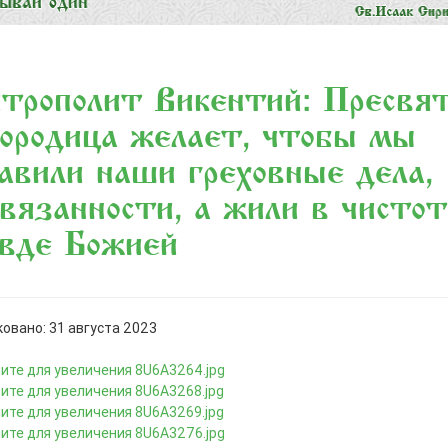
рополит Викентий: «Пресвя
ородица желает, чтобы мы
авили наши греховные дела,
вязанности, а жили в чистот
вде Божией»
овано: 31 августа 2023