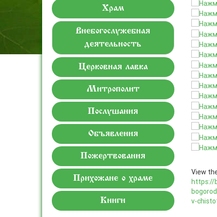
Храм
Внебогослужебная
деятельность
Церковная лавка
Митрополит
Послушания
Объявления
Пожертвования
View the
Прихожане о храме
https://
bogorodi
Книги
v-chist