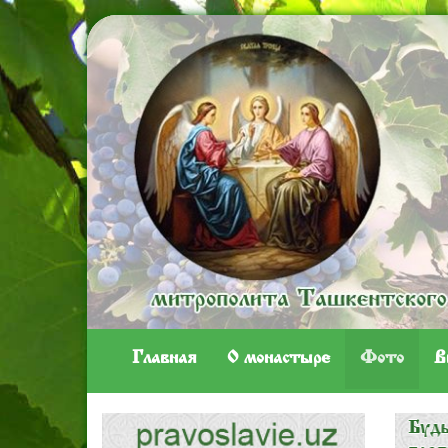
Главная
O монастыре
Фото
В