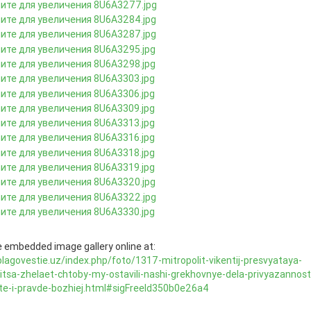
 embedded image gallery online at:
blagovestie.uz/index.php/foto/1317-mitropolit-vikentij-presvyataya-
tsa-zhelaet-chtoby-my-ostavili-nashi-grekhovnye-dela-privyazannosti-
ote-i-pravde-bozhiej.html#sigFreeId350b0e26a4