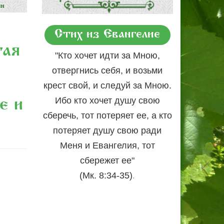
Стих из Евангелие
тая
"Кто хочет идти за Мною,
отвергнись себя, и возьми
крест свой, и следуй за Мною.
Ибо кто хочет душу свою
е и
сберечь, тот потеряет ее, а кто
потеряет душу свою ради
Меня и Евангелия, тот
сбережет ее"
.
(Мк. 8:34-35)