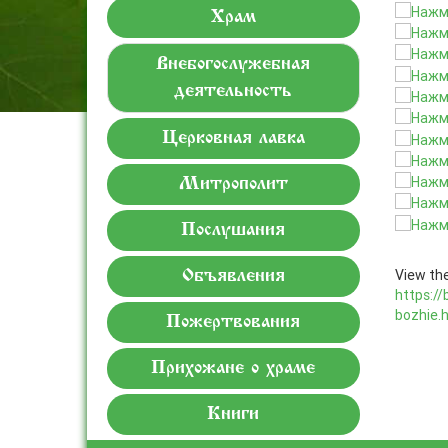
Храм
Внебогослужебная
деятельность
Церковная лавка
Митрополит
Послушания
View the
Объявления
https://
bozhie.
Пожертвования
Прихожане о храме
Книги