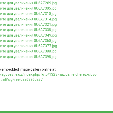
 embedded image gallery online at:
blagovestie.uz/index.php/foto/1323-nazidanie-cherez-slovo-
html#sigFreeIdaa6396da37