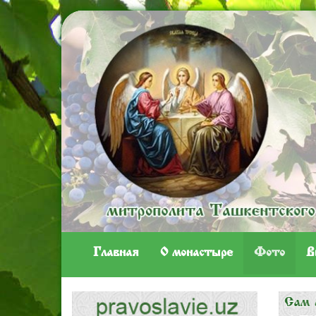
Главная
O монастыре
Фото
В