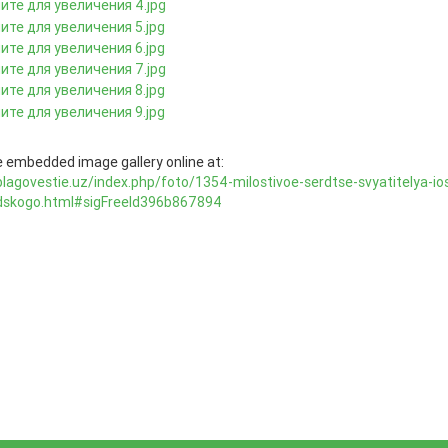
 embedded image gallery online at:
blagovestie.uz/index.php/foto/1354-milostivoe-serdtse-svyatitelya-io
dskogo.html#sigFreeId396b867894