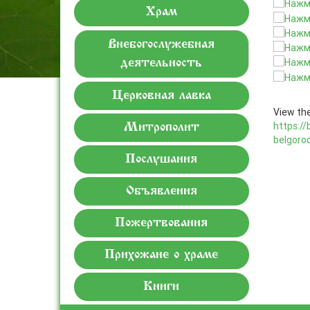
Храм
Внебогослужебная
деятельность
Церковная лавка
View the
https://
Митрополит
belgoro
Послушания
Объявления
Пожертвования
Прихожане о храме
Книги