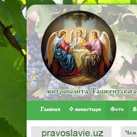
Главная
O монастыре
Фото
В